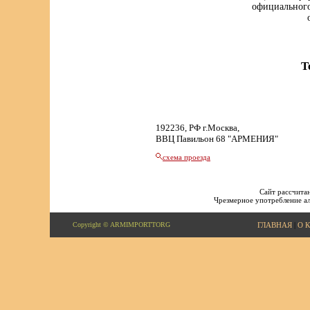
официального
Т
192236, РФ г.Москва,
ВВЦ Павильон 68 "АРМЕНИЯ"
схема проезда
Сайт рассчитан
Чрезмерное употребление ал
Copyright © ARMIMPORTTORG
ГЛАВНАЯ
|
О 