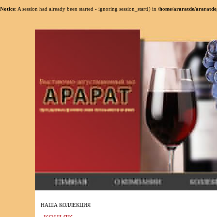
Notice
: A session had already been started - ignoring session_start() in
/home/araratde/araratde
НАША КОЛЛЕКЦИЯ