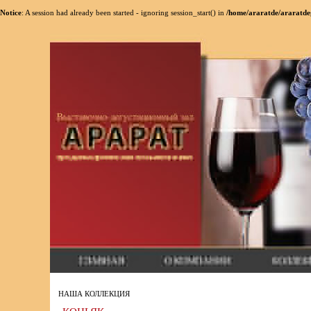
Notice
: A session had already been started - ignoring session_start() in
/home/araratde/araratde
НАША КОЛЛЕКЦИЯ