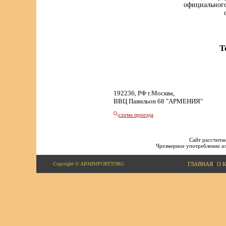
официального
Т
192236, РФ г.Москва,
ВВЦ Павильон 68 "АРМЕНИЯ"
схема проезда
Сайт рассчитан
Чрезмерное употребление ал
Copyright © ARMIMPORTTORG
ГЛАВНАЯ
|
О 