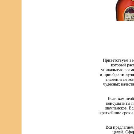
Приветствуем ва
который рас
уникальную возмо
и приобрести луч
знаменитые кон
чудесных качест
Если вам нео
консультанты п
шампанское. Ес
кратчайшие сроки 
Вся предлагаем
целей. Офо