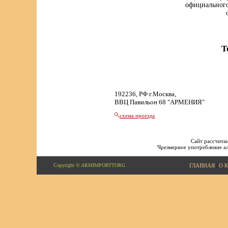
официального
Т
192236, РФ г.Москва,
ВВЦ Павильон 68 "АРМЕНИЯ"
схема проезда
Сайт рассчитан
Чрезмерное употребление ал
Copyright © ARMIMPORTTORG
ГЛАВНАЯ
|
О 