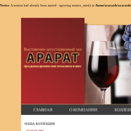
Notice
: A session had already been started - ignoring session_start() in
/home/araratde/araratde
НАША КОЛЛЕКЦИЯ