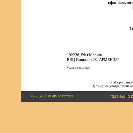
официального
Т
192236, РФ г.Москва,
ВВЦ Павильон 68 "АРМЕНИЯ"
схема проезда
Сайт рассчитан
Чрезмерное употребление ал
Copyright © ARMIMPORTTORG
ГЛАВНАЯ
|
О 