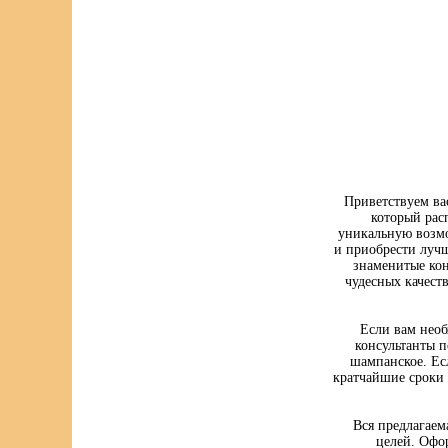
Приветствуем ва
который рас
уникальную возмо
и приобрести луч
знаменитые кон
чудесных качест
Если вам нео
консультанты п
шампанское. Ес
кратчайшие сроки 
Вся предлагаем
целей. Офо