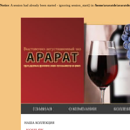
Notice
: A session had already been started - ignoring session_start() in
/home/araratde/araratde
НАША КОЛЛЕКЦИЯ