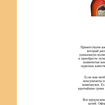
Приветствуем ва
который рас
уникальную возмо
и приобрести луч
знаменитые кон
чудесных качест
Если вам нео
консультанты п
шампанское. Ес
кратчайшие сроки 
Вся предлагаем
целей. Офо