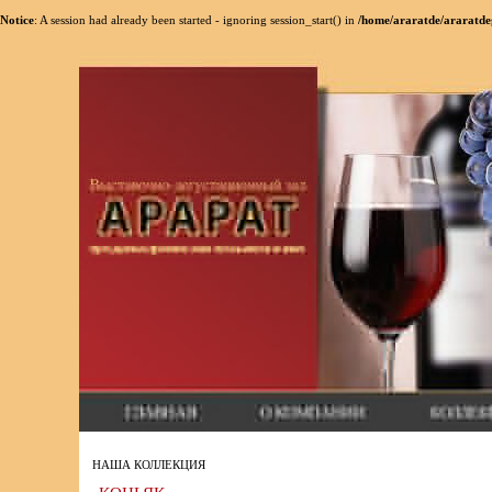
Notice
: A session had already been started - ignoring session_start() in
/home/araratde/araratde
НАША КОЛЛЕКЦИЯ