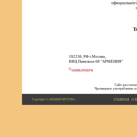
официального
Т
192236, РФ г.Москва,
ВВЦ Павильон 68 "АРМЕНИЯ"
схема проезда
Сайт рассчитан
Чрезмерное употребление ал
Copyright © ARMIMPORTTORG
ГЛАВНАЯ
|
О 