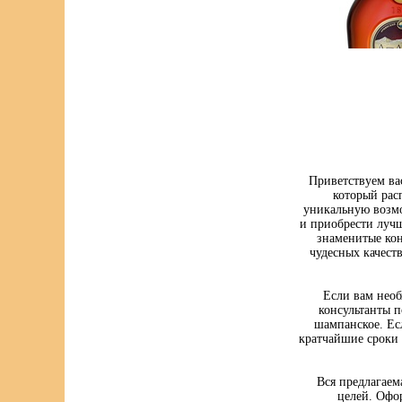
Приветствуем ва
который рас
уникальную возмо
и приобрести луч
знаменитые кон
чудесных качест
Если вам нео
консультанты п
шампанское. Ес
кратчайшие сроки 
Вся предлагаем
целей. Офо