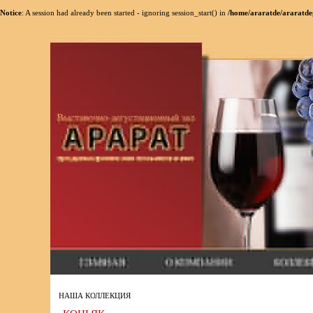
Notice
: A session had already been started - ignoring session_start() in
/home/araratde/araratde
НАША КОЛЛЕКЦИЯ