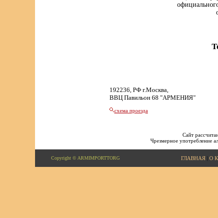
официального
Т
192236, РФ г.Москва,
ВВЦ Павильон 68 "АРМЕНИЯ"
схема проезда
Сайт рассчитан
Чрезмерное употребление ал
Copyright © ARMIMPORTTORG
ГЛАВНАЯ
|
О 