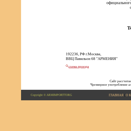
официального
Т
192236, РФ г.Москва,
ВВЦ Павильон 68 "АРМЕНИЯ"
схема проезда
Сайт рассчитан
Чрезмерное употребление ал
Copyright © ARMIMPORTTORG
ГЛАВНАЯ
|
О 