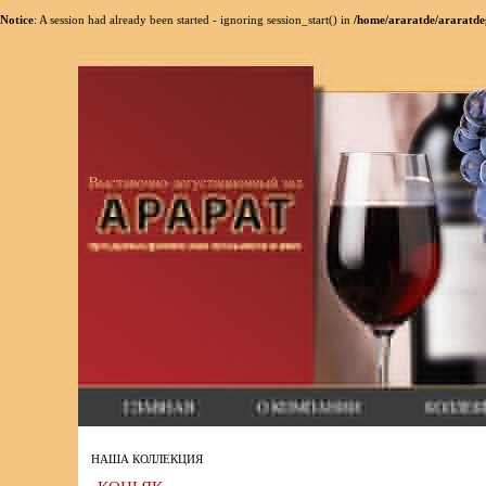
Notice
: A session had already been started - ignoring session_start() in
/home/araratde/araratde
НАША КОЛЛЕКЦИЯ