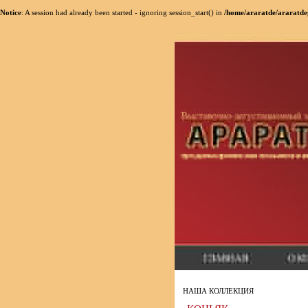
Notice
: A session had already been started - ignoring session_start() in
/home/araratde/araratde
НАША КОЛЛЕКЦИЯ