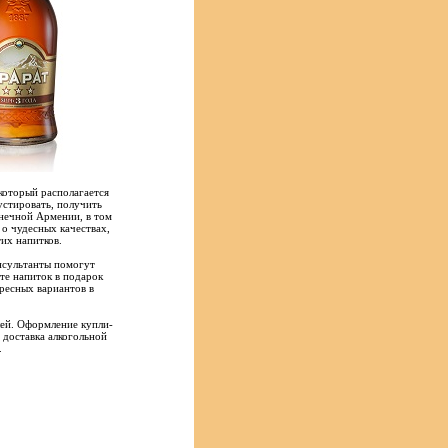
который располагается
стировать, получить
лнечной Армении, в том
 о чудесных качествах,
их напитков.
нсультанты помогут
ете напиток в подарок
ресных вариантов в
лей. Оформление купли-
 доставка алкогольной
.