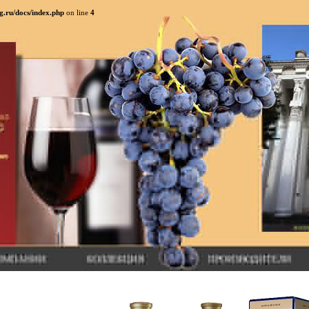
g.ru/docs/index.php
on line
4