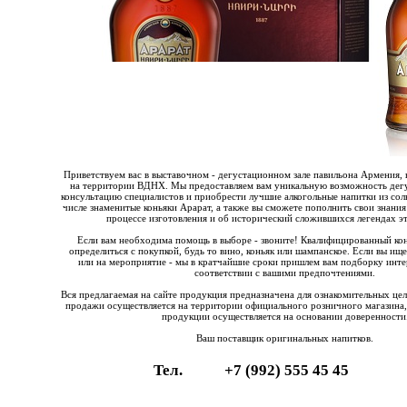
Приветствуем вас в выставочном - дегустационном зале павильона Армения, 
на территории ВДНХ. Мы предоставляем вам уникальную возможность дегу
консультацию специалистов и приобрести лучшие алкогольные напитки из со
числе знаменитые коньяки Арарат, а также вы сможете пополнить свои знания
процессе изготовления и об исторический сложившихся легендах эт
Если вам необходима помощь в выборе - звоните! Квалифицированный ко
определиться с покупкой, будь то вино, коньяк или шампанское. Если вы ищ
или на мероприятие - мы в кратчайшие сроки пришлем вам подборку инте
соответствии с вашими предпочтениями.
Вся предлагаемая на сайте продукция предназначена для ознакомительных це
продажи осуществляется на территории официального розничного магазина,
продукции осуществляется на основании доверенности
Ваш поставщик оригинальных напитков.
Тел.
+7 (992) 555 45 45