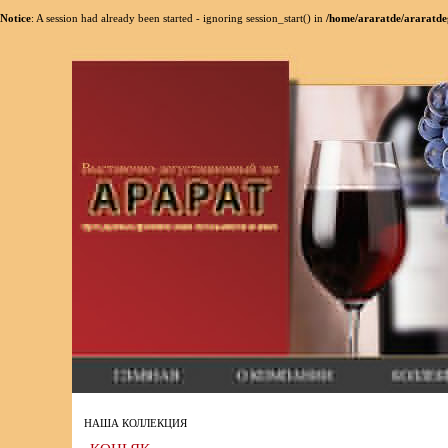
Notice
: A session had already been started - ignoring session_start() in
/home/araratde/araratde
НАША КОЛЛЕКЦИЯ