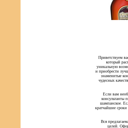
Приветствуем ва
который рас
уникальную возмо
и приобрести луч
знаменитые кон
чудесных качест
Если вам нео
консультанты п
шампанское. Ес
кратчайшие сроки 
Вся предлагаем
целей. Офо