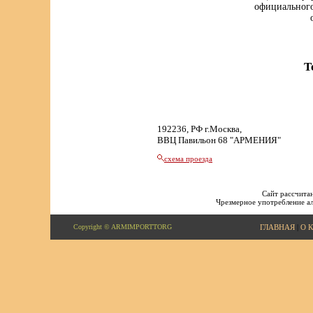
официального
Т
192236, РФ г.Москва,
ВВЦ Павильон 68 "АРМЕНИЯ"
схема проезда
Сайт рассчитан
Чрезмерное употребление ал
Copyright © ARMIMPORTTORG
ГЛАВНАЯ
|
О 