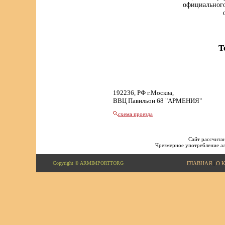
официального
Т
192236, РФ г.Москва,
ВВЦ Павильон 68 "АРМЕНИЯ"
схема проезда
Сайт рассчитан
Чрезмерное употребление ал
Copyright © ARMIMPORTTORG
ГЛАВНАЯ
|
О 