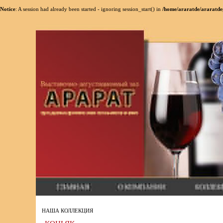
Notice
: A session had already been started - ignoring session_start() in
/home/araratde/araratde
НАША КОЛЛЕКЦИЯ