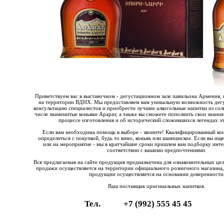
Приветствуем вас в выставочном - дегустационном зале павильона Армения, 
на территории ВДНХ. Мы предоставляем вам уникальную возможность дегу
консультацию специалистов и приобрести лучшие алкогольные напитки из со
числе знаменитые коньяки Арарат, а также вы сможете пополнить свои знания
процессе изготовления и об исторический сложившихся легендах эт
Если вам необходима помощь в выборе - звоните! Квалифицированный ко
определиться с покупкой, будь то вино, коньяк или шампанское. Если вы ищ
или на мероприятие - мы в кратчайшие сроки пришлем вам подборку инте
соответствии с вашими предпочтениями.
Вся предлагаемая на сайте продукция предназначена для ознакомительных це
продажи осуществляется на территории официального розничного магазина,
продукции осуществляется на основании доверенности
Ваш поставщик оригинальных напитков.
Тел.
+7 (992) 555 45 45