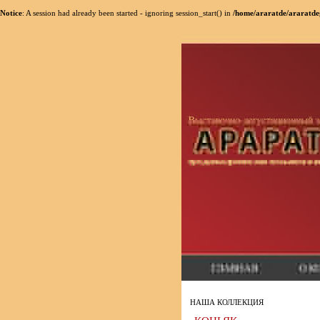
Notice
: A session had already been started - ignoring session_start() in
/home/araratde/araratde
НАША КОЛЛЕКЦИЯ