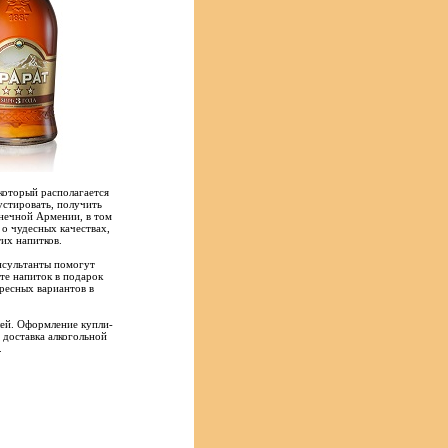
который располагается
стировать, получить
лнечной Армении, в том
 о чудесных качествах,
их напитков.
нсультанты помогут
ете напиток в подарок
ресных вариантов в
лей. Оформление купли-
 доставка алкогольной
.