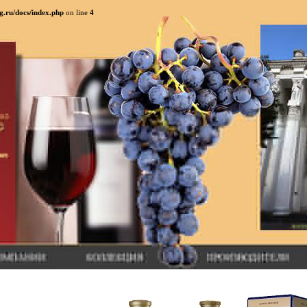
g.ru/docs/index.php
on line
4