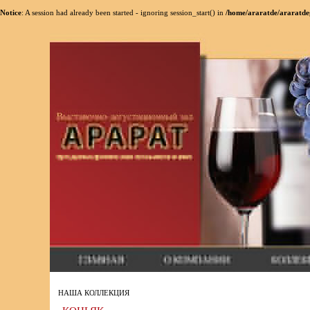
Notice
: A session had already been started - ignoring session_start() in
/home/araratde/araratde
НАША КОЛЛЕКЦИЯ