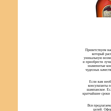
Приветствуем ва
который рас
уникальную возмо
и приобрести луч
знаменитые кон
чудесных качест
Если вам нео
консультанты п
шампанское. Ес
кратчайшие сроки 
Вся предлагаем
целей. Офо