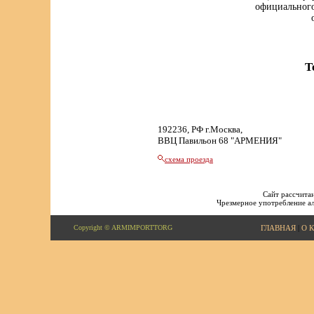
официального
Т
192236, РФ г.Москва,
ВВЦ Павильон 68 "АРМЕНИЯ"
схема проезда
Сайт рассчитан
Чрезмерное употребление ал
Copyright © ARMIMPORTTORG
ГЛАВНАЯ
|
О 