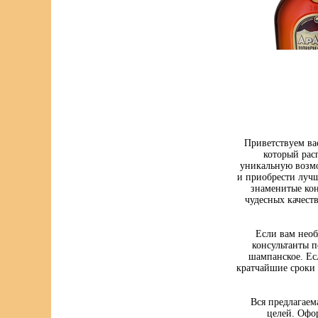
Приветствуем ва
который рас
уникальную возмо
и приобрести луч
знаменитые кон
чудесных качест
Если вам нео
консультанты п
шампанское. Ес
кратчайшие сроки 
Вся предлагаем
целей. Офо