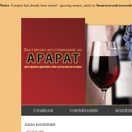
Notice
: A session had already been started - ignoring session_start() in
/home/araratde/araratde
НАША КОЛЛЕКЦИЯ