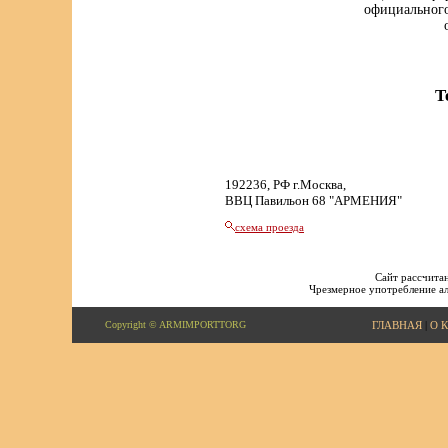
официального
Т
192236, РФ г.Москва,
ВВЦ Павильон 68 "АРМЕНИЯ"
схема проезда
Сайт рассчитан
Чрезмерное употребление ал
Copyright © ARMIMPORTTORG
ГЛАВНАЯ
|
О 