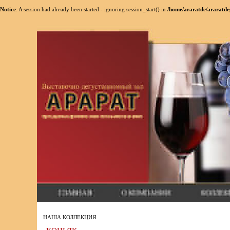
Notice
: A session had already been started - ignoring session_start() in
/home/araratde/araratde
НАША КОЛЛЕКЦИЯ