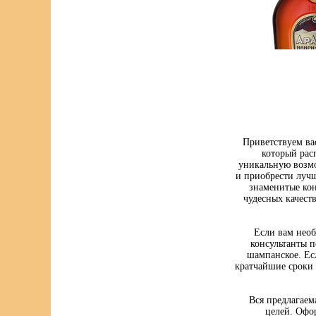
Приветствуем ва
который рас
уникальную возмо
и приобрести луч
знаменитые кон
чудесных качест
Если вам нео
консультанты п
шампанское. Ес
кратчайшие сроки 
Вся предлагаем
целей. Офо