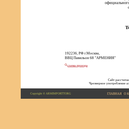
официального
Т
192236, РФ г.Москва,
ВВЦ Павильон 68 "АРМЕНИЯ"
схема проезда
Сайт рассчитан
Чрезмерное употребление ал
Copyright © ARMIMPORTTORG
ГЛАВНАЯ
|
О 