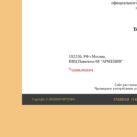
официального
Т
192236, РФ г.Москва,
ВВЦ Павильон 68 "АРМЕНИЯ"
схема проезда
Сайт рассчитан
Чрезмерное употребление ал
Copyright © ARMIMPORTTORG
ГЛАВНАЯ
|
О 