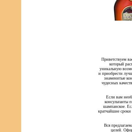
Приветствуем ва
который рас
уникальную возмо
и приобрести луч
знаменитые кон
чудесных качест
Если вам нео
консультанты п
шампанское. Ес
кратчайшие сроки 
Вся предлагаем
целей. Офо