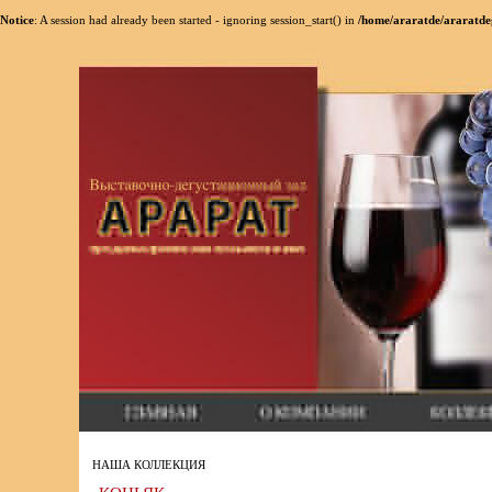
Notice
: A session had already been started - ignoring session_start() in
/home/araratde/araratde
НАША КОЛЛЕКЦИЯ