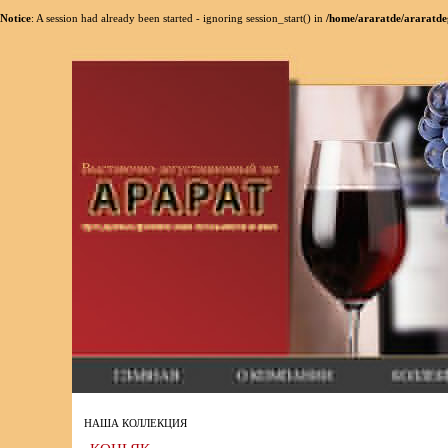
Notice
: A session had already been started - ignoring session_start() in
/home/araratde/araratde
НАША КОЛЛЕКЦИЯ