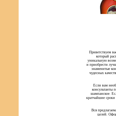
Приветствуем ва
который рас
уникальную возмо
и приобрести луч
знаменитые кон
чудесных качест
Если вам нео
консультанты п
шампанское. Ес
кратчайшие сроки 
Вся предлагаем
целей. Офо