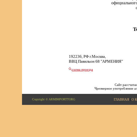
официального
Т
192236, РФ г.Москва,
ВВЦ Павильон 68 "АРМЕНИЯ"
схема проезда
Сайт рассчитан
Чрезмерное употребление ал
Copyright © ARMIMPORTTORG
ГЛАВНАЯ
|
О 