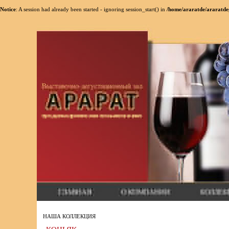
Notice
: A session had already been started - ignoring session_start() in
/home/araratde/araratde
НАША КОЛЛЕКЦИЯ