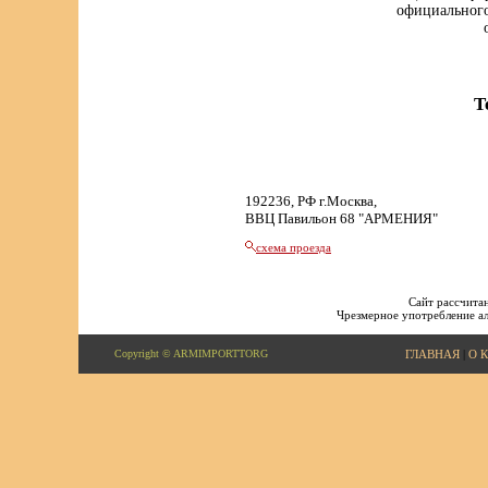
официального
Т
192236, РФ г.Москва,
ВВЦ Павильон 68 "АРМЕНИЯ"
схема проезда
Сайт рассчитан
Чрезмерное употребление ал
Copyright © ARMIMPORTTORG
ГЛАВНАЯ
|
О 