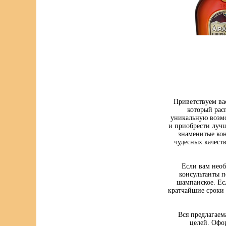
Приветствуем ва
который рас
уникальную возмо
и приобрести луч
знаменитые кон
чудесных качест
Если вам нео
консультанты п
шампанское. Ес
кратчайшие сроки 
Вся предлагаем
целей. Офо