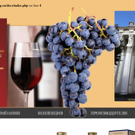
g.ru/docs/index.php
on line
4