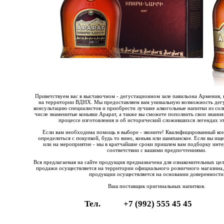
Приветствуем вас в выставочном - дегустационном зале павильона Армения, 
на территории ВДНХ. Мы предоставляем вам уникальную возможность дегу
консультацию специалистов и приобрести лучшие алкогольные напитки из со
числе знаменитые коньяки Арарат, а также вы сможете пополнить свои знания
процессе изготовления и об исторический сложившихся легендах эт
Если вам необходима помощь в выборе - звоните! Квалифицированный ко
определиться с покупкой, будь то вино, коньяк или шампанское. Если вы ищ
или на мероприятие - мы в кратчайшие сроки пришлем вам подборку инте
соответствии с вашими предпочтениями.
Вся предлагаемая на сайте продукция предназначена для ознакомительных це
продажи осуществляется на территории официального розничного магазина,
продукции осуществляется на основании доверенности
Ваш поставщик оригинальных напитков.
Тел.
+7 (992) 555 45 45