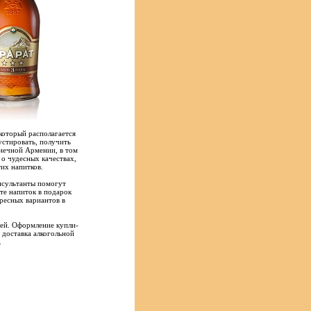
который располагается
стировать, получить
лнечной Армении, в том
 о чудесных качествах,
их напитков.
нсультанты помогут
ете напиток в подарок
ресных вариантов в
лей. Оформление купли-
 доставка алкогольной
.