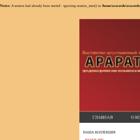
Notice
: A session had already been started - ignoring session_start() in
/home/araratde/araratde
НАША КОЛЛЕКЦИЯ