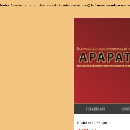
Notice
: A session had already been started - ignoring session_start() in
/home/araratde/araratde
НАША КОЛЛЕКЦИЯ