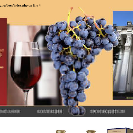
g.ru/docs/index.php
on line
4