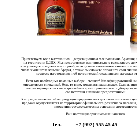
Приветствуем вас в выставочном - дегустационном зале павильона Армения, 
на территории ВДНХ. Мы предоставляем вам уникальную возможность дегу
консультацию специалистов и приобрести лучшие алкогольные напитки из со
числе знаменитые коньяки Арарат, а также вы сможете пополнить свои знания
процессе изготовления и об исторический сложившихся легендах эт
Если вам необходима помощь в выборе - звоните! Квалифицированный ко
определиться с покупкой, будь то вино, коньяк или шампанское. Если вы ищ
или на мероприятие - мы в кратчайшие сроки пришлем вам подборку инте
соответствии с вашими предпочтениями.
Вся предлагаемая на сайте продукция предназначена для ознакомительных це
продажи осуществляется на территории официального розничного магазина,
продукции осуществляется на основании доверенности
Ваш поставщик оригинальных напитков.
Тел.
+7 (992) 555 45 45