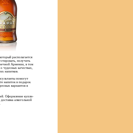
который располагается
стировать, получить
лнечной Армении, в том
 о чудесных качествах,
их напитков.
нсультанты помогут
ете напиток в подарок
ресных вариантов в
лей. Оформление купли-
 доставка алкогольной
.