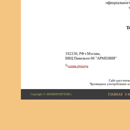
официального
Т
192236, РФ г.Москва,
ВВЦ Павильон 68 "АРМЕНИЯ"
схема проезда
Сайт рассчитан
Чрезмерное употребление ал
Copyright © ARMIMPORTTORG
ГЛАВНАЯ
|
О 