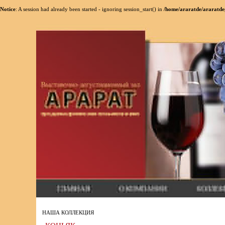
Notice
: A session had already been started - ignoring session_start() in
/home/araratde/araratde
НАША КОЛЛЕКЦИЯ