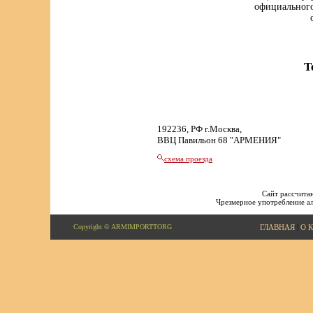
официального
Т
192236, РФ г.Москва,
ВВЦ Павильон 68 "АРМЕНИЯ"
схема проезда
Сайт рассчитан
Чрезмерное употребление ал
Copyright © ARMIMPORTTORG
ГЛАВНАЯ
|
О 