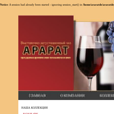
Notice
: A session had already been started - ignoring session_start() in
/home/araratde/araratde
НАША КОЛЛЕКЦИЯ