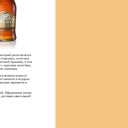
который располагается
стировать, получить
лнечной Армении, в том
 о чудесных качествах,
их напитков.
нсультанты помогут
ете напиток в подарок
ресных вариантов в
лей. Оформление купли-
 доставка алкогольной
.