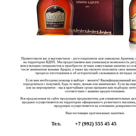
Приветствуем вас в выставочном - дегустационном зале павильона Армения, 
на территории ВДНХ. Мы предоставляем вам уникальную возможность дегу
консультацию специалистов и приобрести лучшие алкогольные напитки из со
числе знаменитые коньяки Арарат, а также вы сможете пополнить свои знания
процессе изготовления и об исторический сложившихся легендах эт
Если вам необходима помощь в выборе - звоните! Квалифицированный ко
определиться с покупкой, будь то вино, коньяк или шампанское. Если вы ищ
или на мероприятие - мы в кратчайшие сроки пришлем вам подборку инте
соответствии с вашими предпочтениями.
Вся предлагаемая на сайте продукция предназначена для ознакомительных це
продажи осуществляется на территории официального розничного магазина,
продукции осуществляется на основании доверенности
Ваш поставщик оригинальных напитков.
Тел.
+7 (992) 555 45 45