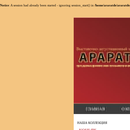
Notice
: A session had already been started - ignoring session_start() in
/home/araratde/araratde
НАША КОЛЛЕКЦИЯ