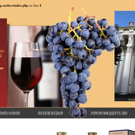
g.ru/docs/index.php
on line
4