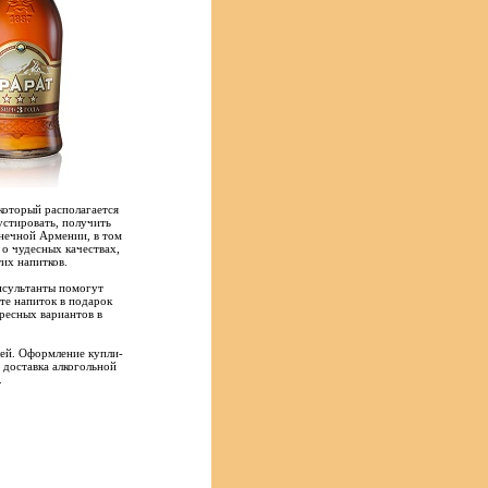
который располагается
стировать, получить
лнечной Армении, в том
 о чудесных качествах,
их напитков.
нсультанты помогут
ете напиток в подарок
ресных вариантов в
лей. Оформление купли-
 доставка алкогольной
.