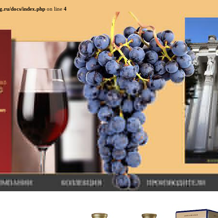
g.ru/docs/index.php
on line
4