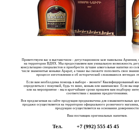
Приветствуем вас в выставочном - дегустационном зале павильона Армения, 
на территории ВДНХ. Мы предоставляем вам уникальную возможность дегу
консультацию специалистов и приобрести лучшие алкогольные напитки из со
числе знаменитые коньяки Арарат, а также вы сможете пополнить свои знания
процессе изготовления и об исторический сложившихся легендах эт
Если вам необходима помощь в выборе - звоните! Квалифицированный ко
определиться с покупкой, будь то вино, коньяк или шампанское. Если вы ищ
или на мероприятие - мы в кратчайшие сроки пришлем вам подборку инте
соответствии с вашими предпочтениями.
Вся предлагаемая на сайте продукция предназначена для ознакомительных це
продажи осуществляется на территории официального розничного магазина,
продукции осуществляется на основании доверенности
Ваш поставщик оригинальных напитков.
Тел.
+7 (992) 555 45 45