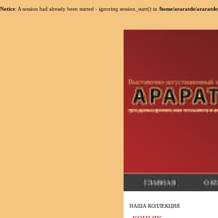
Notice
: A session had already been started - ignoring session_start() in
/home/araratde/araratde
НАША КОЛЛЕКЦИЯ