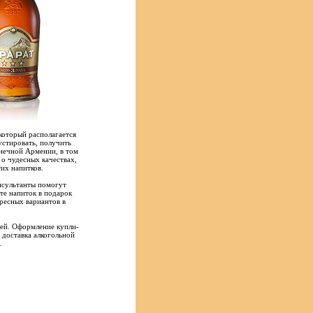
который располагается
стировать, получить
лнечной Армении, в том
 о чудесных качествах,
их напитков.
нсультанты помогут
ете напиток в подарок
ресных вариантов в
лей. Оформление купли-
 доставка алкогольной
.