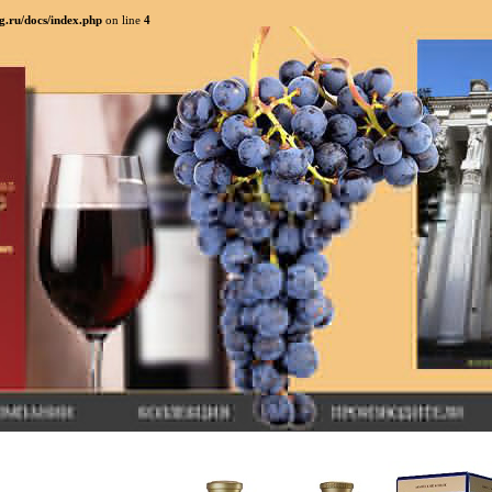
g.ru/docs/index.php
on line
4