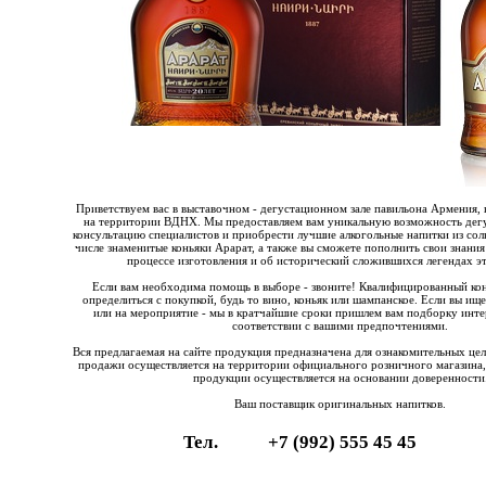
Приветствуем вас в выставочном - дегустационном зале павильона Армения, 
на территории ВДНХ. Мы предоставляем вам уникальную возможность дегу
консультацию специалистов и приобрести лучшие алкогольные напитки из со
числе знаменитые коньяки Арарат, а также вы сможете пополнить свои знания
процессе изготовления и об исторический сложившихся легендах эт
Если вам необходима помощь в выборе - звоните! Квалифицированный ко
определиться с покупкой, будь то вино, коньяк или шампанское. Если вы ищ
или на мероприятие - мы в кратчайшие сроки пришлем вам подборку инте
соответствии с вашими предпочтениями.
Вся предлагаемая на сайте продукция предназначена для ознакомительных це
продажи осуществляется на территории официального розничного магазина,
продукции осуществляется на основании доверенности
Ваш поставщик оригинальных напитков.
Тел.
+7 (992) 555 45 45