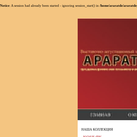
Notice
: A session had already been started - ignoring session_start() in
/home/araratde/araratde
НАША КОЛЛЕКЦИЯ