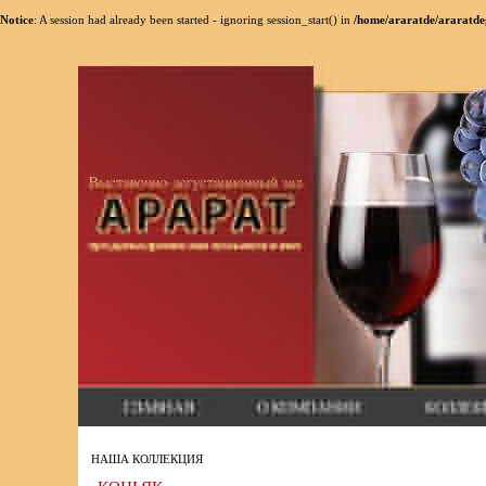
Notice
: A session had already been started - ignoring session_start() in
/home/araratde/araratde
НАША КОЛЛЕКЦИЯ