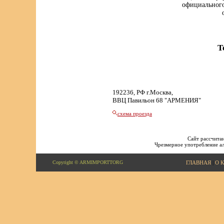
официального
Т
192236, РФ г.Москва,
ВВЦ Павильон 68 "АРМЕНИЯ"
схема проезда
Сайт рассчитан
Чрезмерное употребление ал
Copyright © ARMIMPORTTORG
ГЛАВНАЯ
|
О 