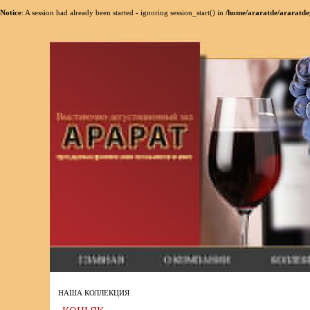
Notice
: A session had already been started - ignoring session_start() in
/home/araratde/araratde
НАША КОЛЛЕКЦИЯ