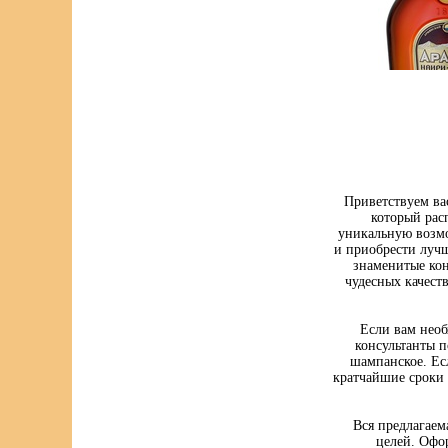
Приветствуем ва
который рас
уникальную возмо
и приобрести луч
знаменитые кон
чудесных качест
Если вам нео
консультанты п
шампанское. Ес
кратчайшие сроки 
Вся предлагаем
целей. Офо