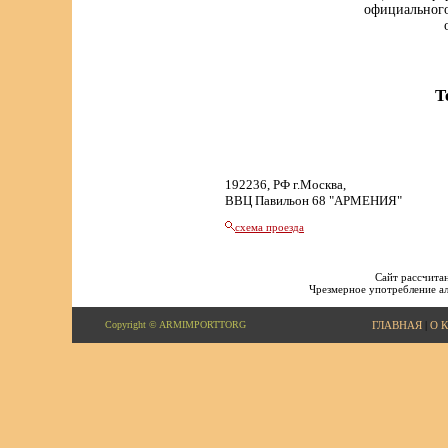
официального
Т
192236, РФ г.Москва,
ВВЦ Павильон 68 "АРМЕНИЯ"
схема проезда
Сайт рассчитан
Чрезмерное употребление ал
Copyright © ARMIMPORTTORG
ГЛАВНАЯ
|
О 