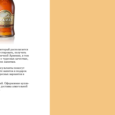
который располагается
стировать, получить
лнечной Армении, в том
 о чудесных качествах,
их напитков.
нсультанты помогут
ете напиток в подарок
ресных вариантов в
лей. Оформление купли-
 доставка алкогольной
.