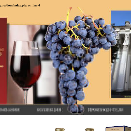
g.ru/docs/index.php
on line
4