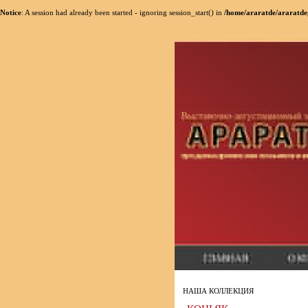
Notice
: A session had already been started - ignoring session_start() in
/home/araratde/araratde
НАША КОЛЛЕКЦИЯ