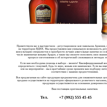
Приветствуем вас в выставочном - дегустационном зале павильона Армения, 
на территории ВДНХ. Мы предоставляем вам уникальную возможность дегу
консультацию специалистов и приобрести лучшие алкогольные напитки из со
числе знаменитые коньяки Арарат, а также вы сможете пополнить свои знания
процессе изготовления и об исторический сложившихся легендах эт
Если вам необходима помощь в выборе - звоните! Квалифицированный ко
определиться с покупкой, будь то вино, коньяк или шампанское. Если вы ищ
или на мероприятие - мы в кратчайшие сроки пришлем вам подборку инте
соответствии с вашими предпочтениями.
Вся предлагаемая на сайте продукция предназначена для ознакомительных це
продажи осуществляется на территории официального розничного магазина,
продукции осуществляется на основании доверенности
Ваш поставщик оригинальных напитков.
Тел.
+7 (992) 555 45 45